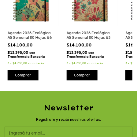
Agenda 2026 Ecológica
Agenda 2026 Ecológica
Agend
A5 Semanal 80 Hojas #6
A5 Semanal 80 Hojas #3
A5 Se
$14.100,00
$14.100,00
$16.
$13.395,00
$13.395,00
$15.3
con
con
Transferencia Bancaria
Transferencia Bancaria
Transf
3
x
$4.700,00
sin interés
3
x
$4.700,00
sin interés
3
x
$5.3
Newsletter
Registrate y recibí nuestras ofertas.