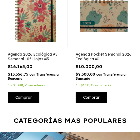
Agenda 2026 Ecológica A5
Agenda Pocket Semanal 2026
Semanal 105 Hojas #3
Ecológica #1
$16.165,00
$10.000,00
$15.356,75
$9.500,00
con
Transferencia
con
Transferencia
Bancaria
Bancaria
3
x
$5.388,33
sin interés
3
x
$3.333,33
sin interés
CATEGORÍAS MAS POPULARES