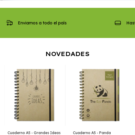
Enviamos a todo el país
Hast
NOVEDADES
Cuaderno A5 - Grandes Ideas
Cuaderno A5 - Panda