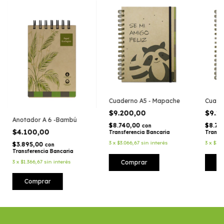
Cuaderno A5 - Mapache
Cuade
$9.200,00
$9.2
Anotador A 6 -Bambú
$8.740,00
$8.74
con
$4.100,00
Transferencia Bancaria
Transf
3
x
$3.066,67
sin interés
3
x
$3.0
$3.895,00
con
Transferencia Bancaria
Comprar
C
3
x
$1.366,67
sin interés