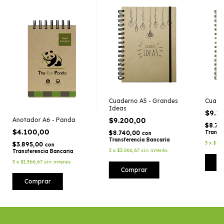
Cuaderno A5 - Grandes
Cuade
Ideas
$9.2
$9.200,00
Anotador A6 - Panda
$8.74
$4.100,00
$8.740,00
Transf
con
Transferencia Bancaria
3
x
$3.0
$3.895,00
con
3
x
$3.066,67
sin interés
Transferencia Bancaria
C
3
x
$1.366,67
sin interés
Comprar