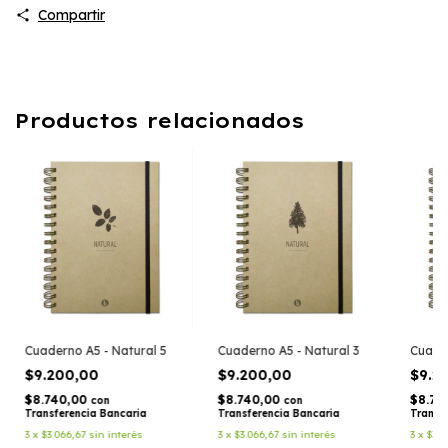
Compartir
Productos relacionados
Cuaderno A5 - Natural 5
Cuaderno A5 - Natural 3
Cuader
$9.200,00
$9.200,00
$9.2
$8.740,00
$8.740,00
$8.74
con
con
Transferencia Bancaria
Transferencia Bancaria
Transf
3
x
$3.066,67
sin interés
3
x
$3.066,67
sin interés
3
x
$3.0