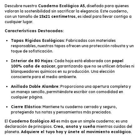
Descubre nuestro
Cuaderno Ecológico A5
, diseñado para quienes
valoran la sostenibilidad sin sacrificar la elegancia. Este cuaderno,
con un tamaño de
15x21 centímetros
, es ideal para llevar contigo a
cualquier lugar.
Características Destacadas:
Tapas Rígidas Ecológicas:
Fabricadas con materiales
responsables, nuestras tapas ofrecen una protección robusta y un
toque de sofisticación.
Interior de 80 Hojas:
Cada hoja está elaborada con
papel
100% caña de azúcar
, garantizando que no se utilicen árboles ni
blanqueadores químicos en su producción. Una elección
consciente para el medio ambiente.
Anillado Doble Alambre:
Proporciona una apertura completa y
un manejo sencillo, permitiéndote escribir con comodidad en
cualquier página.
Cierre Elástico:
Mantiene tu cuaderno cerrado y seguro,
protegiendo tus notas y pensamientos más preciados.
El
Cuaderno Ecológico A5
es más que un simple cuaderno; es una
declaración de principios.
Crea, anota y sueña
mientras cuidas del
planeta.
Adquiere el tuyo hoy y únete al movimiento ecológico.