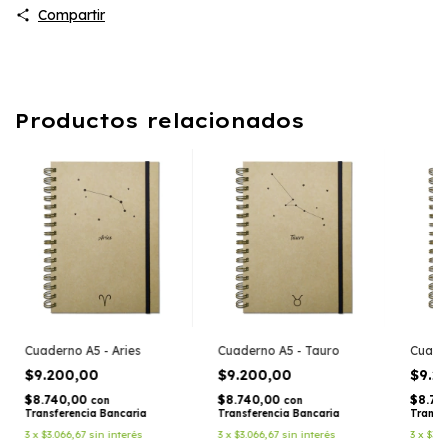
Compartir
Productos relacionados
Cuaderno A5 - Aries
Cuaderno A5 - Tauro
Cuader
$9.200,00
$9.200,00
$9.2
$8.740,00
$8.740,00
$8.74
con
con
Transferencia Bancaria
Transferencia Bancaria
Transf
3
x
$3.066,67
sin interés
3
x
$3.066,67
sin interés
3
x
$3.0