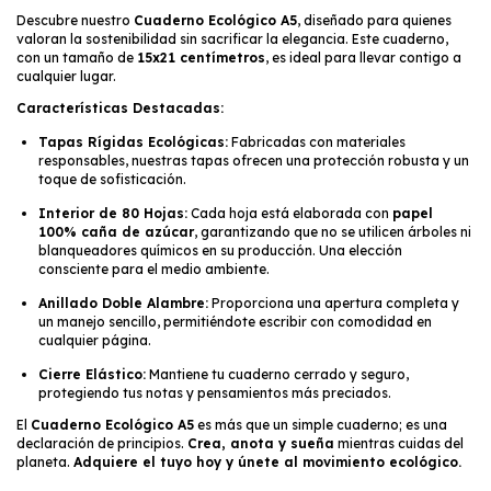
Descubre nuestro
Cuaderno Ecológico A5
, diseñado para quienes
valoran la sostenibilidad sin sacrificar la elegancia. Este cuaderno,
con un tamaño de
15x21 centímetros
, es ideal para llevar contigo a
cualquier lugar.
Características Destacadas:
Tapas Rígidas Ecológicas:
Fabricadas con materiales
responsables, nuestras tapas ofrecen una protección robusta y un
toque de sofisticación.
Interior de 80 Hojas:
Cada hoja está elaborada con
papel
100% caña de azúcar
, garantizando que no se utilicen árboles ni
blanqueadores químicos en su producción. Una elección
consciente para el medio ambiente.
Anillado Doble Alambre:
Proporciona una apertura completa y
un manejo sencillo, permitiéndote escribir con comodidad en
cualquier página.
Cierre Elástico:
Mantiene tu cuaderno cerrado y seguro,
protegiendo tus notas y pensamientos más preciados.
El
Cuaderno Ecológico A5
es más que un simple cuaderno; es una
declaración de principios.
Crea, anota y sueña
mientras cuidas del
planeta.
Adquiere el tuyo hoy y únete al movimiento ecológico.