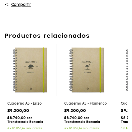
Compartir
Productos relacionados
Cuaderno A5 - Erizo
Cuaderno A5 - Flamenco
Cuade
$9.200,00
$9.200,00
$9.2
$8.740,00
$8.740,00
$8.74
con
con
Transferencia Bancaria
Transferencia Bancaria
Transf
3
x
$3.066,67
sin interés
3
x
$3.066,67
sin interés
3
x
$3.0