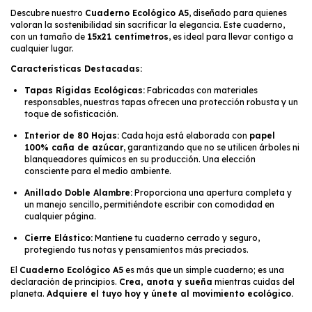
Descubre nuestro
Cuaderno Ecológico A5
, diseñado para quienes
valoran la sostenibilidad sin sacrificar la elegancia. Este cuaderno,
con un tamaño de
15x21 centímetros
, es ideal para llevar contigo a
cualquier lugar.
Características Destacadas:
Tapas Rígidas Ecológicas:
Fabricadas con materiales
responsables, nuestras tapas ofrecen una protección robusta y un
toque de sofisticación.
Interior de 80 Hojas:
Cada hoja está elaborada con
papel
100% caña de azúcar
, garantizando que no se utilicen árboles ni
blanqueadores químicos en su producción. Una elección
consciente para el medio ambiente.
Anillado Doble Alambre:
Proporciona una apertura completa y
un manejo sencillo, permitiéndote escribir con comodidad en
cualquier página.
Cierre Elástico:
Mantiene tu cuaderno cerrado y seguro,
protegiendo tus notas y pensamientos más preciados.
El
Cuaderno Ecológico A5
es más que un simple cuaderno; es una
declaración de principios.
Crea, anota y sueña
mientras cuidas del
planeta.
Adquiere el tuyo hoy y únete al movimiento ecológico.