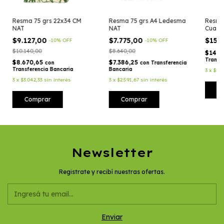
Resma 75 grs 22x34 CM
Resma 75 grs A4 Ledesma
Resma
NAT
NAT
Cuadr
$9.127,00
$7.775,00
$15.
-
10
%
OFF
-
10
%
OFF
$10.140,00
$8.640,00
$14.3
Transf
$8.670,65
$7.386,25
con
con
Transferencia
Transferencia Bancaria
Bancaria
3
x
$5.0
3
x
$3.042,33
sin interés
3
x
$2.591,67
sin interés
Newsletter
Registrate y recibí nuestras ofertas.