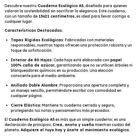
Descubre nuestro
Cuaderno Ecológico A5
, diseñado para quienes
valoran la sostenibilidad sin sacrificar la elegancia. Este cuaderno,
con un tamaño de
15x21 centímetros
, es ideal para llevar contigo a
cualquier lugar.
Características Destacadas:
Tapas Rígidas Ecológicas:
Fabricadas con materiales
responsables, nuestras tapas ofrecen una protección robusta y un
toque de sofisticación.
Interior de 80 Hojas:
Cada hoja está elaborada con
papel
100% caña de azúcar
, garantizando que no se utilicen árboles ni
blanqueadores químicos en su producción. Una elección
consciente para el medio ambiente.
Anillado Doble Alambre:
Proporciona una apertura completa y
un manejo sencillo, permitiéndote escribir con comodidad en
cualquier página.
Cierre Elástico:
Mantiene tu cuaderno cerrado y seguro,
protegiendo tus notas y pensamientos más preciados.
El
Cuaderno Ecológico A5
es más que un simple cuaderno; es una
declaración de principios.
Crea, anota y sueña
mientras cuidas del
planeta.
Adquiere el tuyo hoy y únete al movimiento ecológico.