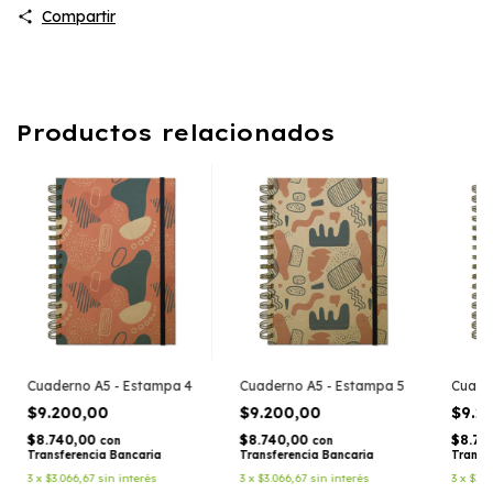
Compartir
Productos relacionados
Cuaderno A5 - Estampa 4
Cuaderno A5 - Estampa 5
Cuade
$9.200,00
$9.200,00
$9.2
$8.740,00
$8.740,00
$8.74
con
con
Transferencia Bancaria
Transferencia Bancaria
Transf
3
x
$3.066,67
sin interés
3
x
$3.066,67
sin interés
3
x
$3.0