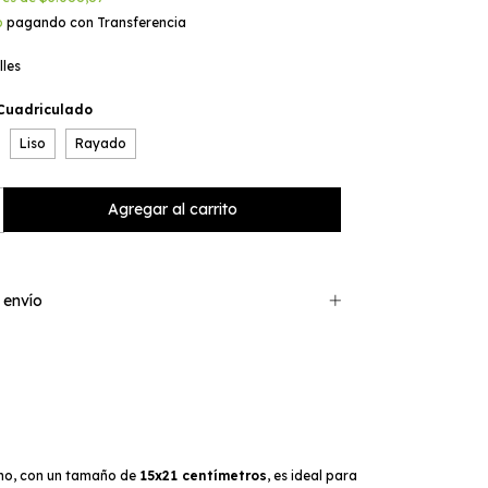
o
pagando con Transferencia
lles
Cuadriculado
Liso
Rayado
 envío
erno, con un tamaño de
15x21 centímetros
, es ideal para