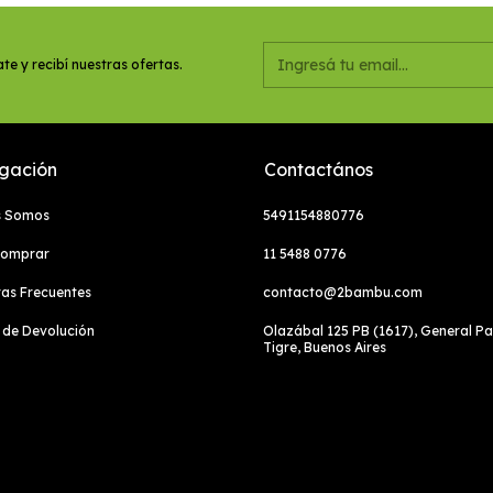
te y recibí nuestras ofertas.
gación
Contactános
s Somos
5491154880776
omprar
11 5488 0776
as Frecuentes
contacto@2bambu.com
a de Devolución
Olazábal 125 PB (1617), General P
Tigre, Buenos Aires