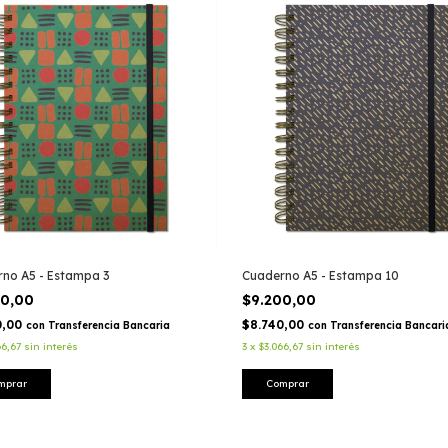
no A5 - Estampa 3
Cuaderno A5 - Estampa 10
00,00
$9.200,00
0,00
$8.740,00
con
Transferencia Bancaria
con
Transferencia Bancari
66,67
sin interés
3
x
$3.066,67
sin interés
mprar
Comprar