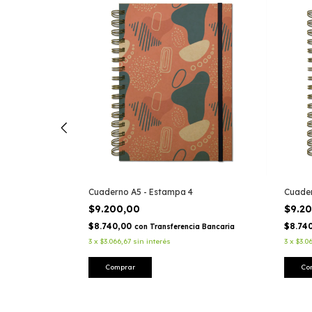
Cuaderno A5 - Estampa 4
Cuader
$9.200,00
$9.2
$8.740,00
$8.74
ia Bancaria
con
Transferencia Bancaria
3
x
$3.066,67
sin interés
3
x
$3.0
Comprar
Co