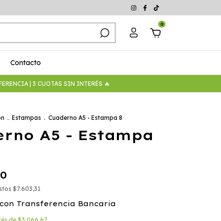
0
Contacto
RENCIA | 3 CUOTAS SIN INTERÉS 🔥
ón
.
Estampas
.
Cuaderno A5 - Estampa 8
rno A5 - Estampa
00
estos
$7.603,31
con
Transferencia Bancaria
erés de
$3.066,67