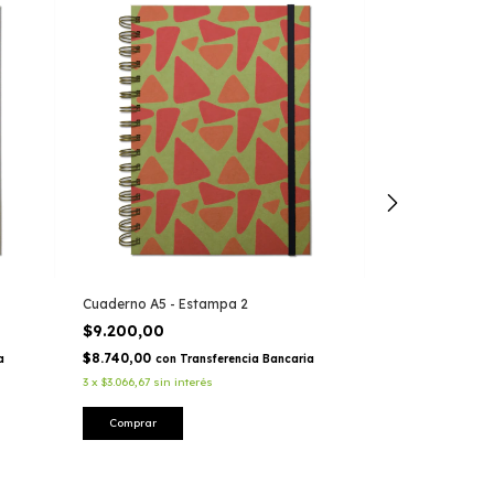
Cuaderno A5 - Estampa 2
Cuaderno A5 - 
$9.200,00
$9.200,00
$8.740,00
$8.740,00
a
con
Transferencia Bancaria
con
3
x
$3.066,67
sin interés
3
x
$3.066,67
sin i
Comprar
Comprar