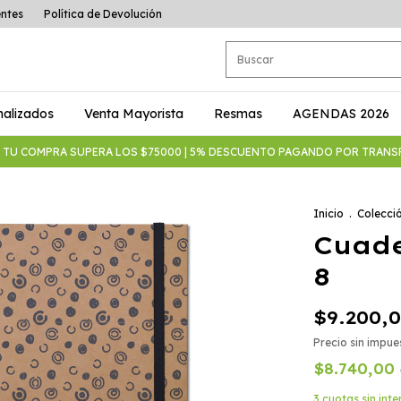
entes
Política de Devolución
nalizados
Venta Mayorista
Resmas
AGENDAS 2026
SI TU COMPRA SUPERA LOS $75000 | 5% DESCUENTO PAGANDO POR TRANSFE
Inicio
.
Colecci
Cuade
8
$9.200,
Precio sin impu
$8.740,00
3
cuotas sin int