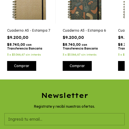
Cuaderno A5 - Estampa 7
Cuaderno A5 - Estampa 6
Cuade
$9.200,00
$9.200,00
$9.2
$8.740,00
$8.740,00
$8.74
con
con
Transferencia Bancaria
Transferencia Bancaria
Transf
3
x
$3.066,67
sin interés
3
x
$3.066,67
sin interés
3
x
$3.0
Comprar
Comprar
C
Newsletter
Registrate y recibí nuestras ofertas.