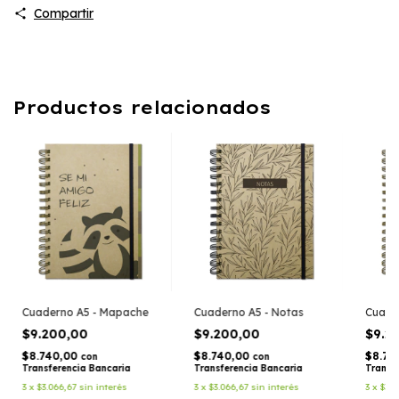
Compartir
Productos relacionados
Cuaderno A5 - Mapache
Cuaderno A5 - Notas
Cuade
$9.200,00
$9.200,00
$9.2
$8.740,00
$8.740,00
$8.74
con
con
Transferencia Bancaria
Transferencia Bancaria
Transf
3
x
$3.066,67
sin interés
3
x
$3.066,67
sin interés
3
x
$3.0