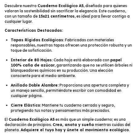
Descubre nuestro
Cuaderno Ecológico A5
, diseñado para quienes
valoran la sostenibilidad sin sacrificar la elegancia. Este cuaderno,
con un tamaño de
15x21 centímetros
, es ideal para llevar contigo a
cualquier lugar.
Características Destacadas:
Tapas Rígidas Ecológicas:
Fabricadas con materiales
responsables, nuestras tapas ofrecen una protección robusta y un
toque de sofisticación.
Interior de 80 Hojas:
Cada hoja está elaborada con
papel
100% caña de azúcar
, garantizando que no se utilicen árboles ni
blanqueadores químicos en su producción. Una elección
consciente para el medio ambiente.
Anillado Doble Alambre:
Proporciona una apertura completa y
un manejo sencillo, permitiéndote escribir con comodidad en
cualquier página.
Cierre Elástico:
Mantiene tu cuaderno cerrado y seguro,
protegiendo tus notas y pensamientos más preciados.
El
Cuaderno Ecológico A5
es más que un simple cuaderno; es una
declaración de principios.
Crea, anota y sueña
mientras cuidas del
planeta.
Adquiere el tuyo hoy y únete al movimiento ecológico.